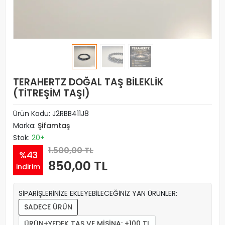
TERAHERTZ DOĞAL TAŞ BİLEKLİK
(TİTREŞİM TAŞI)
Ürün Kodu:
J2RBB411J8
Marka:
Şifamtaş
Stok:
20+
1.500,00 TL
%43
850,00 TL
indirim
SİPARİŞLERİNİZE EKLEYEBİLECEĞİNİZ YAN ÜRÜNLER:
SADECE ÜRÜN
ÜRÜN+YEDEK TAŞ VE MİSİNA: +100 TL