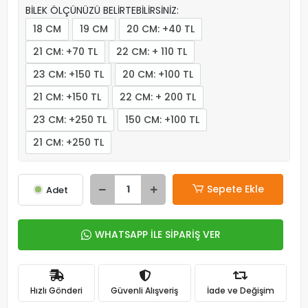
BİLEK ÖLÇÜNÜZÜ BELİRTEBİLİRSİNİZ:
18 CM
19 CM
20 CM: +40 TL
21 CM: +70 TL
22 CM: + 110 TL
23 CM: +150 TL
20 CM: +100 TL
21 CM: +150 TL
22 CM: + 200 TL
23 CM: +250 TL
150 CM: +100 TL
21 CM: +250 TL
Sepete Ekle
Adet
WHATSAPP İLE SİPARİŞ VER
Hızlı Gönderi
Güvenli Alışveriş
İade ve Değişim