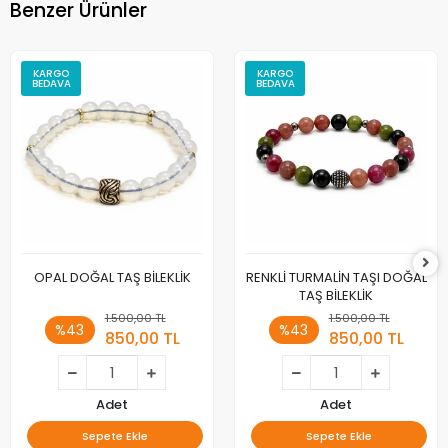
Benzer Ürünler
KARGO
KARGO
BEDAVA
BEDAVA
OPAL DOĞAL TAŞ BİLEKLİK
RENKLİ TURMALİN TAŞI DOĞAL
TAŞ BİLEKLİK
1.500,00 TL
1.500,00 TL
%43
%43
850,00 TL
850,00 TL
Adet
Adet
Sepete Ekle
Sepete Ekle