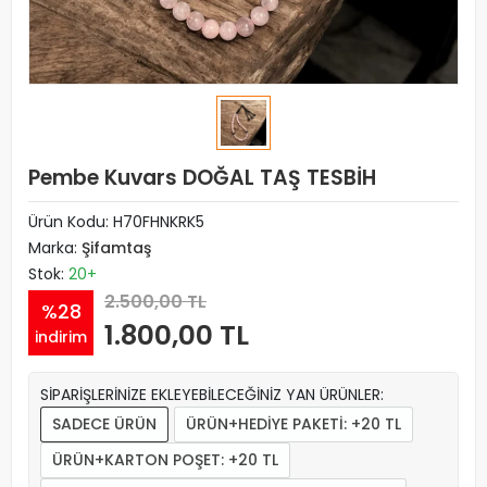
Pembe Kuvars DOĞAL TAŞ TESBİH
Ürün Kodu:
H70FHNKRK5
Marka:
Şifamtaş
Stok:
20+
2.500,00 TL
%28
1.800,00 TL
indirim
SİPARİŞLERİNİZE EKLEYEBİLECEĞİNİZ YAN ÜRÜNLER:
SADECE ÜRÜN
ÜRÜN+HEDİYE PAKETİ: +20 TL
ÜRÜN+KARTON POŞET: +20 TL