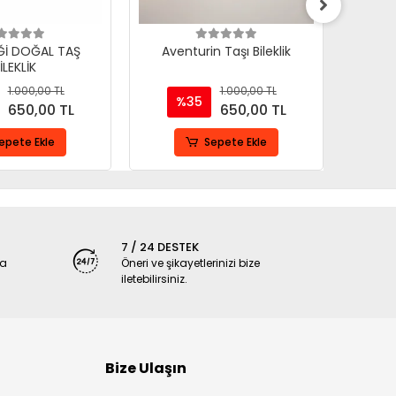
İĞİ DOĞAL TAŞ
Aventurin Taşı Bileklik
Hem
İLEKLİK
1.000,00 TL
1.000,00 TL
%35
650,00 TL
650,00 TL
epete Ekle
Sepete Ekle
7 / 24 DESTEK
ya
Öneri ve şikayetlerinizi bize
iletebilirsiniz.
Bize Ulaşın