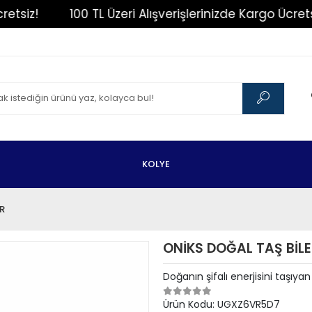
siz!
100 TL Üzeri Alışverişlerinizde Kargo Ücretsiz!
KOLYE
R
ONİKS DOĞAL TAŞ BİLE
Doğanın şifalı enerjisini taşıya
Ürün Kodu:
UGXZ6VR5D7