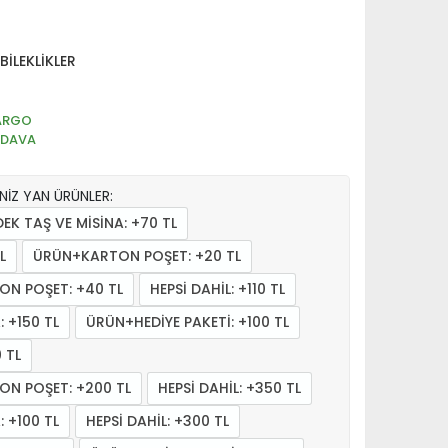
İLEKLİKLER
ARGO
EDAVA
İNİZ YAN ÜRÜNLER:
EK TAŞ VE MİSİNA: +70 TL
L
ÜRÜN+KARTON POŞET: +20 TL
ON POŞET: +40 TL
HEPSİ DAHİL: +110 TL
 +150 TL
ÜRÜN+HEDİYE PAKETİ: +100 TL
 TL
ON POŞET: +200 TL
HEPSİ DAHİL: +350 TL
 +100 TL
HEPSİ DAHİL: +300 TL