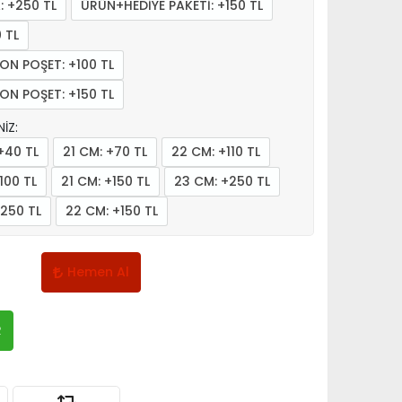
: +250 TL
ÜRÜN+HEDİYE PAKETİ: +150 TL
 TL
N POŞET: +100 TL
N POŞET: +150 TL
İZ:
+40 TL
21 CM: +70 TL
22 CM: +110 TL
100 TL
21 CM: +150 TL
23 CM: +250 TL
+250 TL
22 CM: +150 TL
Ekle
Hemen Al
R