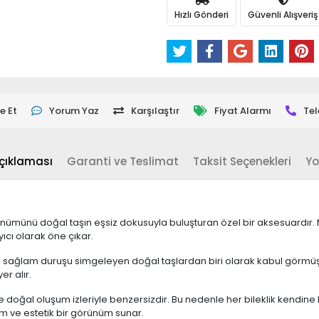
Hızlı Gönderi
Güvenli Alışveriş
e Et
Yorum Yaz
Karşılaştır
Fiyat Alarmı
Tel
çıklaması
Garanti ve Teslimat
Taksit Seçenekleri
Yo
örünümünü doğal taşın eşsiz dokusuyla buluşturan özel bir aksesuardır
ıcı olarak öne çıkar.
lık ve sağlam duruşu simgeleyen doğal taşlardan biri olarak kabul görmü
er alır.
oğal oluşum izleriyle benzersizdir. Bu nedenle her bileklik kendine h
anım ve estetik bir görünüm sunar.