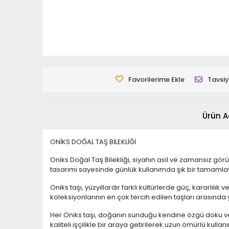
Favorilerime Ekle
Tavsiy
Ürün A
ONİKS DOĞAL TAŞ BİLEKLİĞİ
Oniks Doğal Taş Bilekliği, siyahın asil ve zamansız g
tasarımı sayesinde günlük kullanımda şık bir tamamlay
Oniks taşı, yüzyıllardır farklı kültürlerde güç, kararlı
koleksiyonlarının en çok tercih edilen taşları arasında y
Her Oniks taşı, doğanın sunduğu kendine özgü doku ve d
kaliteli işçilikle bir araya getirilerek uzun ömürlü kull