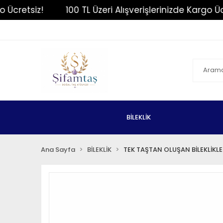
cretsiz!
100 TL Üzeri Alışverişlerinizde Kargo Ücret
+90 212 540 08 27
sifamtas@gmail.com
BİLEKLİK
Ana Sayfa
BİLEKLİK
TEK TAŞTAN OLUŞAN BİLEKLİKLE