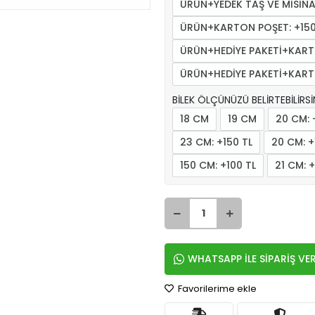
ÜRÜN+YEDEK TAŞ VE MİSİNA
ÜRÜN+KARTON POŞET: +150
ÜRÜN+HEDİYE PAKETİ+KARTO
ÜRÜN+HEDİYE PAKETİ+KARTO
BİLEK ÖLÇÜNÜZÜ BELİRTEBİLİRSİN
18 CM
19 CM
20 CM: 
23 CM: +150 TL
20 CM: +
150 CM: +100 TL
21 CM: 
Sepete 
WHATSAPP İLE SİPARİŞ VE
Favorilerime ekle