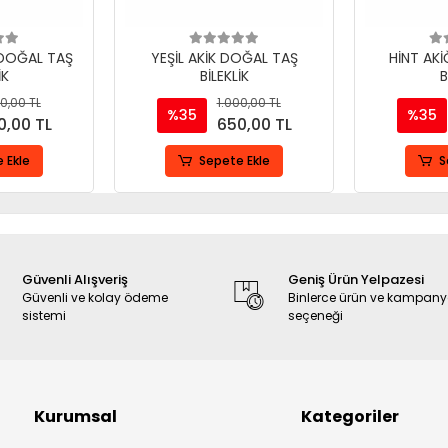
 DOĞAL TAŞ
YEŞİL AKİK DOĞAL TAŞ
HİNT AK
İK
BİLEKLİK
B
0,00 TL
1.000,00 TL
%35
%35
0,00 TL
650,00 TL
 Ekle
Sepete Ekle
S
Güvenli Alışveriş
Geniş Ürün Yelpazesi
Güvenli ve kolay ödeme
Binlerce ürün ve kampan
sistemi
seçeneği
Kurumsal
Kategoriler