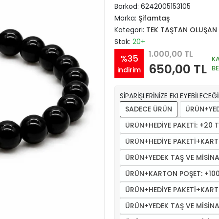
Barkod:
6242005153105
Marka:
Şifamtaş
Kategori:
TEK TAŞTAN OLUŞAN B
Stok:
20+
1.000,00 TL
%35
K
650,00 TL
B
indirim
SİPARİŞLERİNİZE EKLEYEBİLECEĞ
SADECE ÜRÜN
ÜRÜN+YED
ÜRÜN+HEDİYE PAKETİ: +20 T
ÜRÜN+HEDİYE PAKETİ+KART
ÜRÜN+YEDEK TAŞ VE MİSİNA:
ÜRÜN+KARTON POŞET: +100
ÜRÜN+HEDİYE PAKETİ+KART
ÜRÜN+YEDEK TAŞ VE MİSİNA: