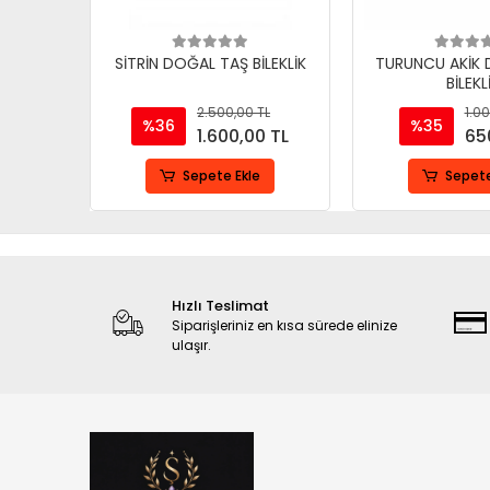
SİTRİN DOĞAL TAŞ BİLEKLİK
TURUNCU AKİK
BİLEKL
2.500,00 TL
1.00
%36
%35
1.600,00 TL
65
Sepete Ekle
Sepete
Hızlı Teslimat
Siparişleriniz en kısa sürede elinize
ulaşır.