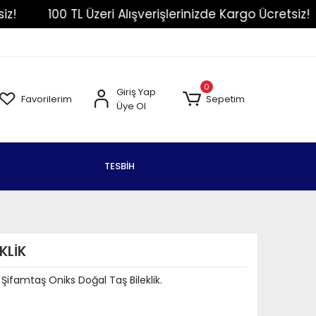
100 TL Üzeri Alışverişlerinizde Kargo Ücretsiz!
Sipariş Takip
Yardım
İletişim
0
Giriş Yap
Favorilerim
Sepetim
Üye Ol
TESBİH
KLİK
n Şifamtaş Oniks Doğal Taş Bileklik.