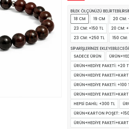
BİLEK ÖLÇÜNÜZÜ BELİRTEBİLİRSİN
18 CM
19 CM
20 CM: 
23 CM: +150 TL
20 CM: +
23 CM: +250 TL
150 CM: 
SİPARİŞLERİNİZE EKLEYEBİLECEĞ
SADECE ÜRÜN
ÜRÜN+YEDE
ÜRÜN+HEDİYE PAKETİ: +20 T
ÜRÜN+HEDİYE PAKETİ+KART
ÜRÜN+HEDİYE PAKETİ: +100 
ÜRÜN+HEDİYE PAKETİ+KART
HEPSİ DAHİL: +300 TL
ÜR
ÜRÜN+KARTON POŞET: +150
ÜRÜN+HEDİYE PAKETİ+KARTO