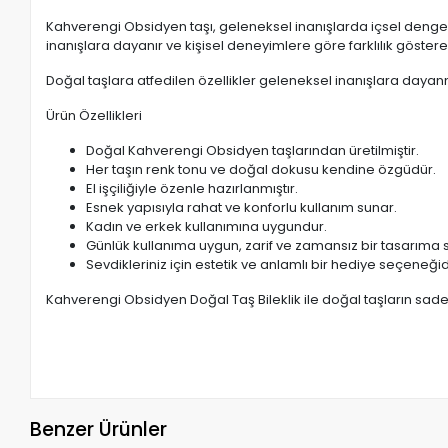
Kahverengi Obsidyen taşı, geleneksel inanışlarda içsel denge, fa
inanışlara dayanır ve kişisel deneyimlere göre farklılık göstereb
Doğal taşlara atfedilen özellikler geleneksel inanışlara dayan
Ürün Özellikleri
Doğal Kahverengi Obsidyen taşlarından üretilmiştir.
Her taşın renk tonu ve doğal dokusu kendine özgüdür.
El işçiliğiyle özenle hazırlanmıştır.
Esnek yapısıyla rahat ve konforlu kullanım sunar.
Kadın ve erkek kullanımına uygundur.
Günlük kullanıma uygun, zarif ve zamansız bir tasarıma s
Sevdikleriniz için estetik ve anlamlı bir hediye seçeneğid
Kahverengi Obsidyen Doğal Taş Bileklik ile doğal taşların sade v
Benzer Ürünler