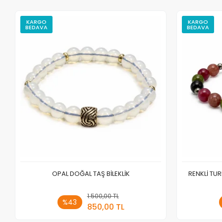
KARGO
KARGO
BEDAVA
BEDAVA
OPAL DOĞAL TAŞ BİLEKLİK
RENKLİ TUR
1.500,00 TL
Sepete Ekle
%43
850,00 TL
Adet