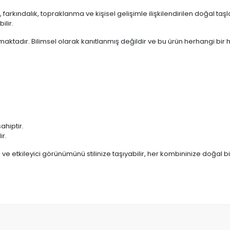
rkındalık, topraklanma ve kişisel gelişimle ilişkilendirilen doğal taşlar
ilir.
maktadır. Bilimsel olarak kanıtlanmış değildir ve bu ürün herhangi bir 
ahiptir.
ir.
e etkileyici görünümünü stilinize taşıyabilir, her kombininize doğal bir 