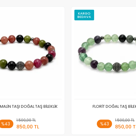
KARGO
BEDAVA
MALİN TAŞI DOĞAL TAŞ BİLEKLİK
FLORİT DOĞAL TAŞ BİLE
1.500,00 TL
Sepete Ekle
1.500,00 TL
Sepete
%43
%43
850,00 TL
850,00 T
Adet
Adet