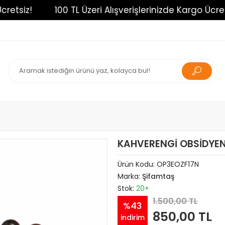
siz!
100 TL Üzeri Alışverişlerinizde Kargo Ücretsiz!
KAHVERENGİ OBSİDYEN
Ürün Kodu:
OP3EOZF17N
Marka:
Şifamtaş
Stok:
20+
1.500,00 TL
%43
850,00 TL
indirim