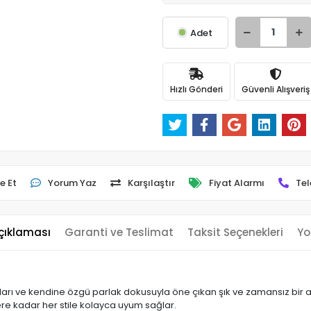
Adet
Hızlı Gönderi
Güvenli Alışveriş
e Et
Yorum Yaz
Karşılaştır
Fiyat Alarmı
Tel
çıklaması
Garanti ve Teslimat
Taksit Seçenekleri
Yo
ları ve kendine özgü parlak dokusuyla öne çıkan şık ve zamansız bir 
ere kadar her stile kolayca uyum sağlar.