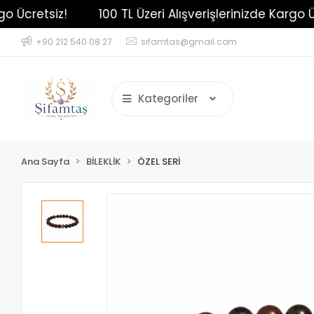
cretsiz!
100 TL Üzeri Alışverişlerinizde Kargo Ücret
+90 212 540 08 27
sifamtas@gmail.com
Kategoriler
Ana Sayfa
BİLEKLİK
ÖZEL SERİ