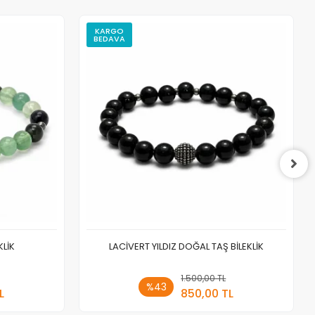
KARGO
BEDAVA
KLİK
LACİVERT YILDIZ DOĞAL TAŞ BİLEKLİK
 Ekle
1.500,00 TL
Sepete Ekle
%43
L
850,00 TL
Adet