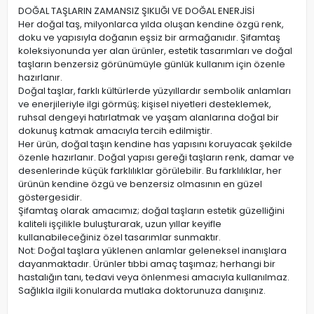
DOĞAL TAŞLARIN ZAMANSIZ ŞIKLIĞI VE DOĞAL ENERJİSİ
Her doğal taş, milyonlarca yılda oluşan kendine özgü renk,
doku ve yapısıyla doğanın eşsiz bir armağanıdır. Şifamtaş
koleksiyonunda yer alan ürünler, estetik tasarımları ve doğal
taşların benzersiz görünümüyle günlük kullanım için özenle
hazırlanır.
Doğal taşlar, farklı kültürlerde yüzyıllardır sembolik anlamları
ve enerjileriyle ilgi görmüş; kişisel niyetleri desteklemek,
ruhsal dengeyi hatırlatmak ve yaşam alanlarına doğal bir
dokunuş katmak amacıyla tercih edilmiştir.
Her ürün, doğal taşın kendine has yapısını koruyacak şekilde
özenle hazırlanır. Doğal yapısı gereği taşların renk, damar ve
desenlerinde küçük farklılıklar görülebilir. Bu farklılıklar, her
ürünün kendine özgü ve benzersiz olmasının en güzel
göstergesidir.
Şifamtaş olarak amacımız; doğal taşların estetik güzelliğini
kaliteli işçilikle buluşturarak, uzun yıllar keyifle
kullanabileceğiniz özel tasarımlar sunmaktır.
Not: Doğal taşlara yüklenen anlamlar geleneksel inanışlara
dayanmaktadır. Ürünler tıbbi amaç taşımaz; herhangi bir
hastalığın tanı, tedavi veya önlenmesi amacıyla kullanılmaz.
Sağlıkla ilgili konularda mutlaka doktorunuza danışınız.