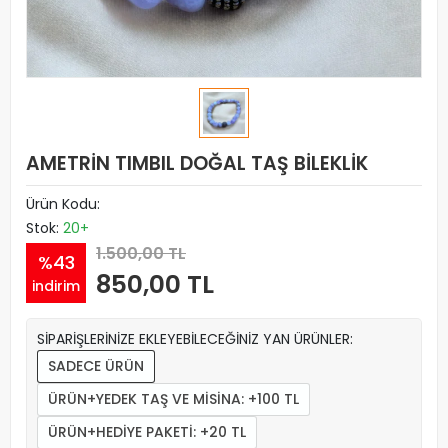
AMETRİN TIMBIL DOĞAL TAŞ BİLEKLİK
Ürün Kodu:
Stok:
20+
1.500,00 TL
%43
850,00 TL
indirim
SİPARİŞLERİNİZE EKLEYEBİLECEĞİNİZ YAN ÜRÜNLER:
SADECE ÜRÜN
ÜRÜN+YEDEK TAŞ VE MİSİNA: +100 TL
ÜRÜN+HEDİYE PAKETİ: +20 TL