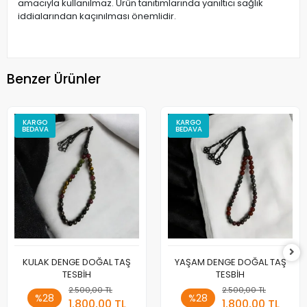
amacıyla kullanılmaz. Ürün tanıtımlarında yanıltıcı sağlık
iddialarından kaçınılması önemlidir.
Benzer Ürünler
KARGO
KARGO
BEDAVA
BEDAVA
KULAK DENGE DOĞAL TAŞ
YAŞAM DENGE DOĞAL TAŞ
TESBİH
TESBİH
2.500,00 TL
2.500,00 TL
%28
%28
1.800,00 TL
1.800,00 TL