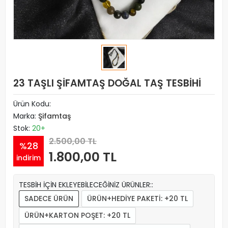
23 TAŞLI ŞİFAMTAŞ DOĞAL TAŞ TESBİHİ
Ürün Kodu:
Marka:
Şifamtaş
Stok:
20+
2.500,00 TL
%28
1.800,00 TL
indirim
TESBİH İÇİN EKLEYEBİLECEĞİNİZ ÜRÜNLER::
SADECE ÜRÜN
ÜRÜN+HEDİYE PAKETİ: +20 TL
ÜRÜN+KARTON POŞET: +20 TL